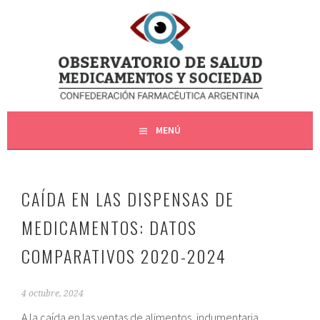
Saltar
al
OBSERVATORIO SMS – COFA
contenido
OBSERVATORIO DE SALUD, MEDICAMENTOS Y SOCIEDAD
MENÚ
CAÍDA EN LAS DISPENSAS DE
MEDICAMENTOS: DATOS
COMPARATIVOS 2020-2024
4 octubre, 2024
A la caída en las ventas de alimentos, indumentaria,